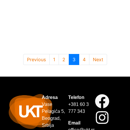
Previous
1
2
3
4
Next
Adresa
Telefon
Vase
+381 60 3
Pelagića 5,
777 343
Beograd,
Email
Srbija
office@ukt.rs