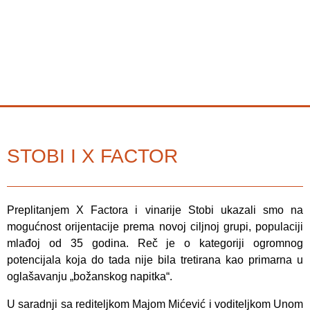
STOBI I X FACTOR
Preplitanjem
X Factora i vinarije Stobi
ukazali smo na
mogućnost orijentacije prema novoj ciljnoj grupi, populaciji
mlađoj od 35 godina. Reč je o kategoriji ogromnog
potencijala koja do tada nije bila tretirana kao primarna u
oglašavanju „božanskog napitka“.
U saradnji sa rediteljkom
Majom Mićević i voditeljkom Unom