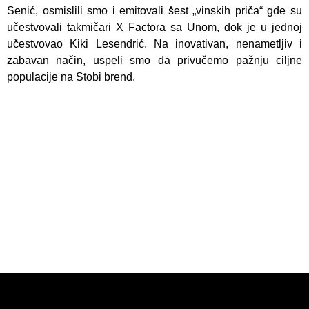
Senić,
osmislili smo i emitovali šest „vinskih priča“ gde su
učestvovali takmičari X Factora sa Unom, dok je u jednoj
učestvovao Kiki Lesendrić. Na inovativan, nenametljiv i
zabavan način, uspeli smo da privučemo pažnju ciljne
populacije na
Stobi brend.