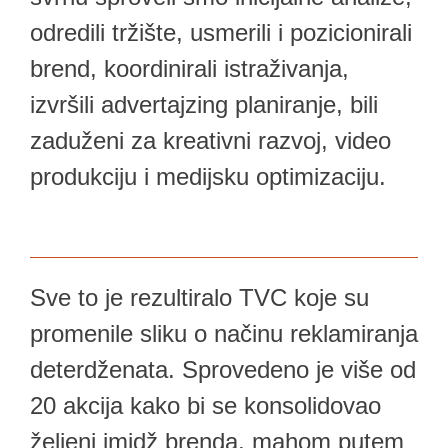
odredili tržište, usmerili i pozicionirali
brend, koordinirali istraživanja,
izvršili advertajzing planiranje, bili
zaduženi za kreativni razvoj, video
produkciju i medijsku optimizaciju.
Sve to je rezultiralo TVC koje su
promenile sliku o načinu reklamiranja
deterdženata. Sprovedeno je više od
20 akcija kako bi se konsolidovao
željeni imidž brenda, mahom putem