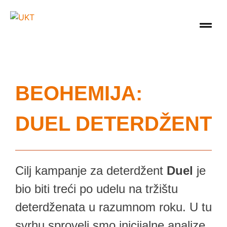
BEOHEMIJA:
DUEL DETERDŽENT
Cilj kampanje za deterdžent
Duel
je
bio biti treći po udelu na tržištu
deterdženata u razumnom roku. U tu
svrhu sproveli smo inicijalne analize,